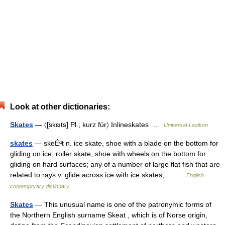
Look at other dictionaries:
Skates
— 〈[skɛıts] Pl.; kurz für〉 Inlineskates …
Universal-Lexikon
skates
— skeÉªt n. ice skate, shoe with a blade on the bottom for
gliding on ice; roller skate, shoe with wheels on the bottom for
gliding on hard surfaces; any of a number of large flat fish that are
related to rays v. glide across ice with ice skates;… …
English
contemporary dictionary
Skates
— This unusual name is one of the patronymic forms of
the Northern English surname Skeat , which is of Norse origin,