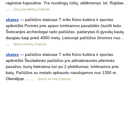
raginėse kapsulėse. Yra nuodingų rūšių. atitikmenys: lot. Rajidae…
…
Žuvų pavadinimų žodynas
skates
— pačiūžos statusas T sritis Kūno kultūra ir sportas
apibrėžtis Porinės prie apavo tvirtinamos pavažėlės čiuožti ledu.
Šveicarijos archeologai rado pačiūžas, padarytas iš gyvulių kaulų
daugiau kaip prieš 4000 metų. Lietuvoje pačiūžos žinomos nuo…
…
Sporto terminų žodynas
skates
— pačiūžos statusas T sritis Kūno kultūra ir sportas
apibrėžtis Šiuolaikinės pačiūžos yra aštriabriaunės plieninės
pavažos, kurių kiekviena turi po 2 plokštumas; tvirtinamos prie
batų. Pačiūžos su metalo apkaustu naudojamos nuo 1350 m.
Olandijoje.… …
Sporto terminų žodynas