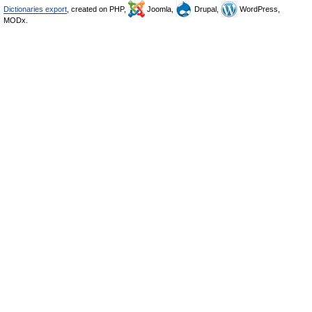
Dictionaries export
, created on PHP,
Joomla,
Drupal,
WordPress,
MODx.