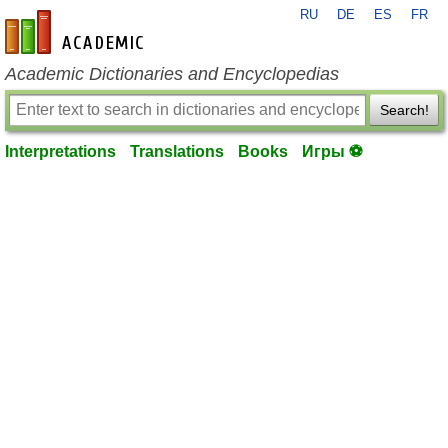
RU
DE
ES
FR
en-academic.com
Academic Dictionaries and Encyclopedias
Search!
Interpretations
Translations
Books
Игры ⚽