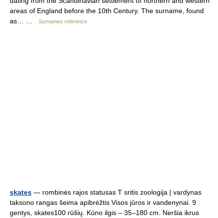
dating from the Scandinavian settlement of northern and western
areas of England before the 10th Century. The surname, found
as… …
Surnames reference
skates
— rombinės rajos statusas T sritis zoologija | vardynas
taksono rangas šeima apibrėžtis Visos jūros ir vandenynai. 9
gentys, skates100 rūšių. Kūno ilgis – 35–180 cm. Neršia ikrus