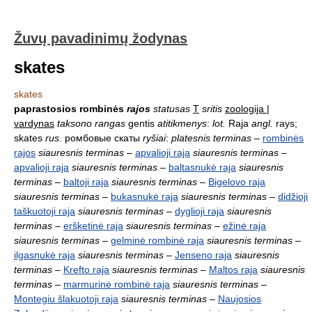
Žuvų pavadinimų žodynas
skates
skates
paprastosios rombinės
rajos
statusas
T
sritis
zoologija |
vardynas
taksono rangas
gentis
atitikmenys
:
lot.
Raja
angl.
rays;
skates
rus.
ромбовые скаты
ryšiai
:
platesnis terminas
–
rombinės
rajos
siauresnis terminas
–
apvalioji raja
siauresnis terminas
–
apvalioji raja
siauresnis terminas
–
baltasnukė raja
siauresnis
terminas
–
baltoji raja
siauresnis terminas
–
Bigelovo raja
siauresnis terminas
–
bukasnukė raja
siauresnis terminas
–
didžioji
taškuotoji raja
siauresnis terminas
–
dyglioji raja
siauresnis
terminas
–
eršketinė raja
siauresnis terminas
–
ežinė raja
siauresnis terminas
–
gelminė rombinė raja
siauresnis terminas
–
ilgasnukė raja
siauresnis terminas
–
Jenseno raja
siauresnis
terminas
–
Krefto raja
siauresnis terminas
–
Maltos raja
siauresnis
terminas
–
marmurinė rombinė raja
siauresnis terminas
–
Montegiu šlakuotoji raja
siauresnis terminas
–
Naujosios