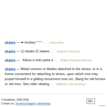
skates
— ➡ hockey * * * …
Universalium
skates
— 1) steaks 2) stakes …
Anagrams dictionary
skates
— Kāma a holo pahe e …
English-Hawaiian dictionary
skates
— Metal runners or blades attached to the shoes, or in a
frame convenient for attaching to shoes, upon which one may
propel himself in a gliding movement over ice. Slang for old horses
or old men. See roller skating …
Ballentine's law dictionary
© Academic, 2000-2026
18+
Contact us:
Technical Support
,
Advertising