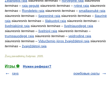
Zelandijos raja
siauresnis terminas
–
norveginė raja
siauresnis
terminas
–
raja gegutė
siauresnis terminas
–
rytinė raja
siauresnis
terminas
–
Rondeleto raja
siauresnis terminas
–
smailiasnukė raja
siauresnis terminas
–
šagreninė raja
siauresnis terminas
–
šiaurinė
raja
siauresnis terminas
–
šlakuotoji raja
siauresnis terminas
–
švelniakūnė raja
siauresnis terminas
–
švelniauodegė raja
siauresnis terminas
–
švelnioji raja
siauresnis terminas
–
trumpauodegė raja
siauresnis terminas
–
veidrodinė raja
siauresnis terminas
–
Viduržemio jūros žvaigždėtoji raja
siauresnis
terminas
–
žvaigždėtoji raja
Žuvų pavadinimų žodynas
.
2005
.
Игры ⚽
Нужен реферат?
rays
ромбовые скаты